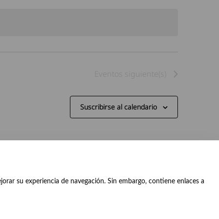
de
vistas
vistas
de
Evento
Eventos
siguiente(s)
Suscribirse al calendario
ejorar su experiencia de navegación. Sin embargo, contiene enlaces a