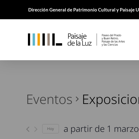
Skip
Dirección General de Patrimonio Cultural y Paisaje
to
main
content
Eventos
Exposici
a partir de 1 marzo
Hoy
Seleccionar