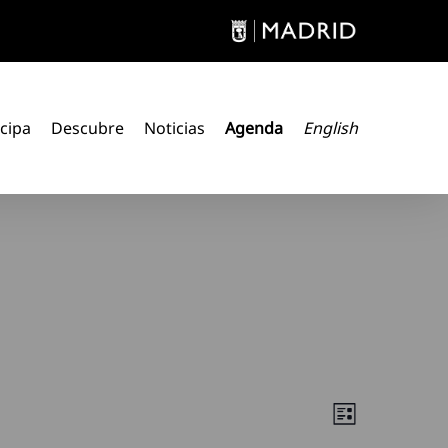
icipa
Descubre
Noticias
Agenda
English
Navega
Navegació
Lista
de