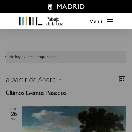
Skip
to
main
Menú
content
No hay eventos programados.
Nav
a partir de Ahora
Nav
Lista
de
de
Seleccionar
Últimos Eventos Pasados
vist
fecha.
vist
de
Eve
ENE
26
2026