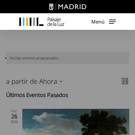
Skip
to
main
Menú
content
No hay eventos programados.
Nav
a partir de Ahora
Nav
Lista
de
de
Seleccionar
Últimos Eventos Pasados
vist
fecha.
vist
de
Eve
ENE
26
2026