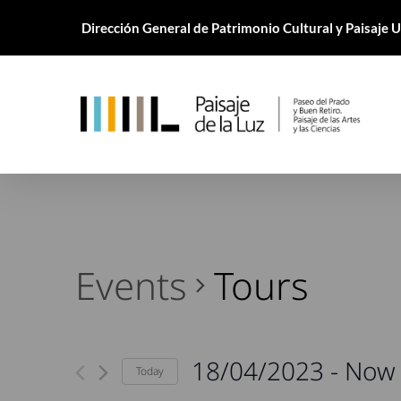
Skip
Dirección General de Patrimonio Cultural y Paisaje
to
main
content
Events
Tours
18/04/2023
 - 
Now
Today
Select