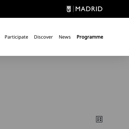
Participate
Discover
News
Programme
Views
Event
List
Views