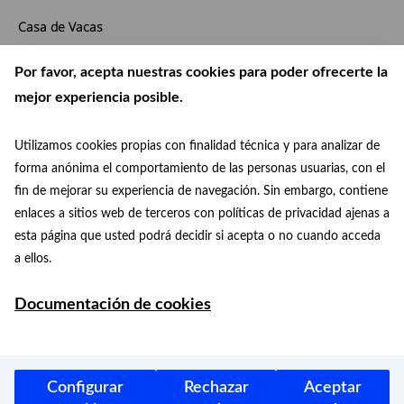
Casa de Vacas
Paseo de Colombia, 1
Por favor, acepta nuestras cookies para poder ofrecerte la
Madrid
,
Madrid
28009
España
+ Google Map
mejor experiencia posible.
Phone:
914 095 819
Utilizamos cookies propias con finalidad técnica y para analizar de
forma anónima el comportamiento de las personas usuarias, con el
View Venue Website
fin de mejorar su experiencia de navegación. Sin embargo, contiene
enlaces a sitios web de terceros con políticas de privacidad ajenas a
Book presentation “El Salón del Prado.
Discover the birds of the
esta página que usted podrá decidir si acepta o no cuando acceda
World Heritage”
Retiro
a ellos.
Documentación de cookies
Ayuntamiento de Madrid 2026
Protección de datos
Aviso legal
Accesibilidad
Configurar
Rechazar
Aceptar