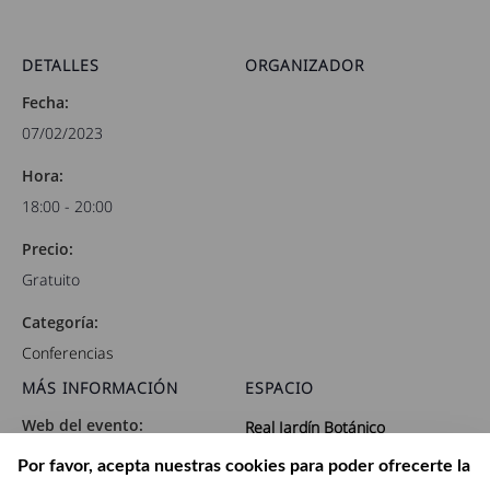
DETALLES
ORGANIZADOR
Fecha:
07/02/2023
Hora:
18:00 - 20:00
Precio:
Gratuito
Categoría:
Conferencias
MÁS INFORMACIÓN
ESPACIO
Web del evento:
Real Jardín Botánico
https://rjb.csic.es/evento/el-
Plaza de Murillo, 2
Por favor, acepta nuestras cookies para poder ofrecerte la
arboreto-sonoro-las-
Madrid
,
Madrid
28014