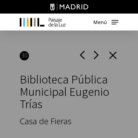
Skip
to
main
Menú
content
30
Biblioteca Pública
Municipal Eugenio
Trías
Casa de Fieras