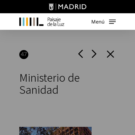
Skip
to
main
Menú
content
47
Ministerio de
Sanidad