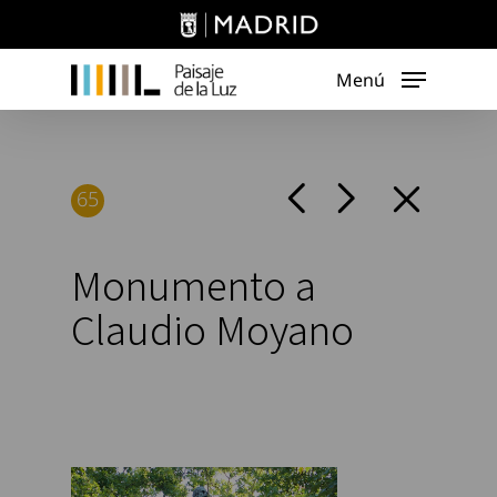
Skip
to
main
Menú
content
65
Monumento a
Claudio Moyano