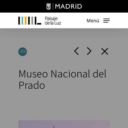
Skip
to
main
Menú
content
49
Museo Nacional del
Prado