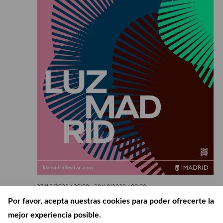
27/10/2023 / 20:00
-
29/10/2023 / 00:00
LuzMadrid 2023
Por favor, acepta nuestras cookies para poder ofrecerte la
mejor experiencia posible.