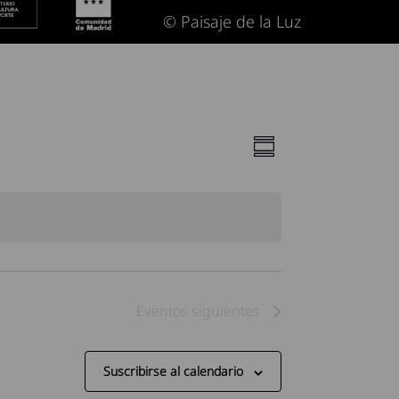
© Paisaje de la Luz
Navegació
Navegación
Resumen
de
de
vistas
vistas
de
Evento
Eventos
siguientes
Suscribirse al calendario