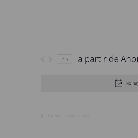
a partir de Aho
Hoy
Seleccionar
fecha.
No ha
Eventos
anteriores