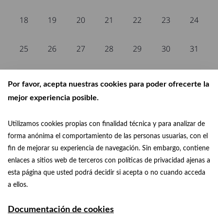
eventos,
eventos,
eventos,
eventos,
eventos,
eventos,
eventos
0
0
0
0
0
0
0
18
19
20
21
22
23
24
eventos,
eventos,
eventos,
eventos,
eventos,
eventos,
eventos
0
0
0
0
0
0
0
25
26
27
28
29
30
31
eventos,
eventos,
eventos,
eventos,
eventos,
eventos,
eventos
Por favor, acepta nuestras cookies para poder ofrecerte la
No se han encontrado resultados para esta vista. Ir a los
próximos eventos
.
mejor experiencia posible.
Utilizamos cookies propias con finalidad técnica y para analizar de
Feb
Este mes
Abr
forma anónima el comportamiento de las personas usuarias, con el
fin de mejorar su experiencia de navegación. Sin embargo, contiene
Suscribirse al calendario
enlaces a sitios web de terceros con políticas de privacidad ajenas a
esta página que usted podrá decidir si acepta o no cuando acceda
a ellos.
Documentación de cookies