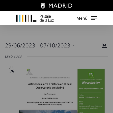
Skip
to
main
Menú
content
Nav
29/06/2023
 - 
07/10/2023
Nav
Lista
de
de
Seleccionar
junio 2023
vist
fecha.
vist
de
JUE
Eve
29