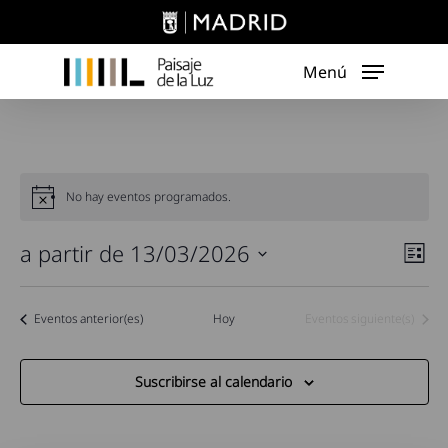
Skip
to
main
Menú
content
No hay eventos programados.
Nav
a partir de 13/03/2026
Nav
Lista
de
de
Seleccionar
vist
fecha.
vist
Eventos
anterior(es)
Hoy
Eventos
siguiente(s)
de
Eve
Suscribirse al calendario