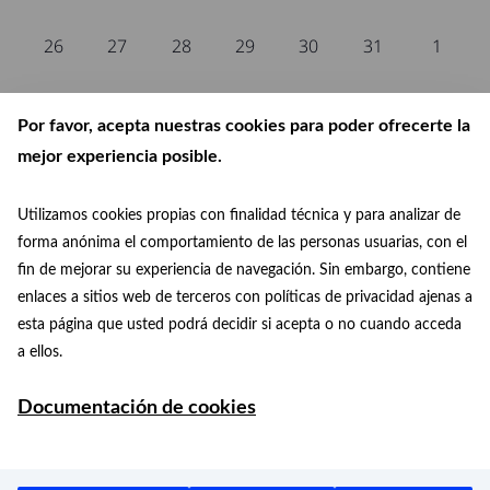
eventos,
eventos,
eventos,
eventos,
eventos,
eventos,
eventos
0
0
0
0
0
0
0
26
27
28
29
30
31
1
eventos,
eventos,
eventos,
eventos,
eventos,
eventos,
eventos
Por favor, acepta nuestras cookies para poder ofrecerte la
No se han encontrado resultados para esta vista. Ir a los
próximos eventos
.
mejor experiencia posible.
Utilizamos cookies propias con finalidad técnica y para analizar de
Jul
Este mes
Sep
forma anónima el comportamiento de las personas usuarias, con el
fin de mejorar su experiencia de navegación. Sin embargo, contiene
Suscribirse al calendario
enlaces a sitios web de terceros con políticas de privacidad ajenas a
esta página que usted podrá decidir si acepta o no cuando acceda
a ellos.
Documentación de cookies
Ayuntamiento de Madrid 2026