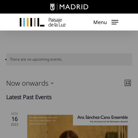
Skip
to
main
Menu
content
There are no upcoming events.
Vie
Now onwards
Eve
List
Vie
Nav
Select
Latest Past Events
Navi
date.
NOV
16
2023