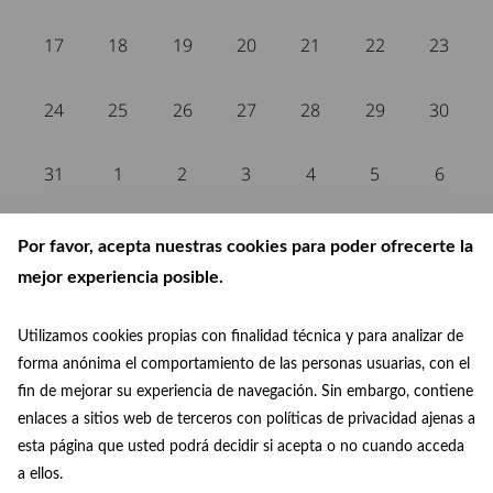
events,
events,
events,
events,
events,
events,
events,
0
0
0
0
0
0
0
17
18
19
20
21
22
23
events,
events,
events,
events,
events,
events,
events,
0
0
0
0
0
0
0
24
25
26
27
28
29
30
events,
events,
events,
events,
events,
events,
events,
0
0
0
0
0
0
0
31
1
2
3
4
5
6
events,
events,
events,
events,
events,
events,
events,
Por favor, acepta nuestras cookies para poder ofrecerte la
There are no events on this day.
mejor experiencia posible.
Jul
This Month
Sep
Utilizamos cookies propias con finalidad técnica y para analizar de
forma anónima el comportamiento de las personas usuarias, con el
fin de mejorar su experiencia de navegación. Sin embargo, contiene
Subscribe to calendar
enlaces a sitios web de terceros con políticas de privacidad ajenas a
esta página que usted podrá decidir si acepta o no cuando acceda
a ellos.