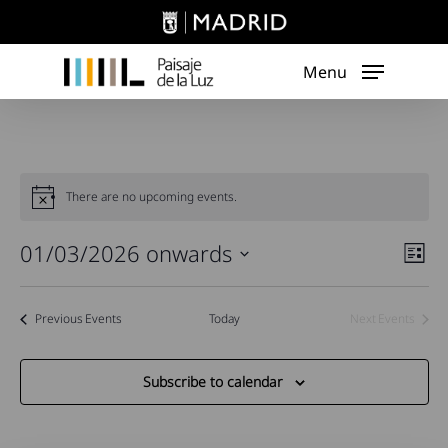
Skip
to
main
Menu
content
There are no upcoming events.
Vie
01/03/2026 onwards
Eve
List
Vie
Nav
Select
Navi
date.
Previous
Events
Today
Next
Events
Subscribe to calendar