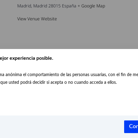
Madrid
,
Madrid
28015
España
+ Google Map
View Venue Website
ejor experiencia posible.
orma anónima el comportamiento de las personas usuarias, con el fin de m
ld
Conference: “Other perspectives on the Paseo del
a que usted podrá decidir si acepta o no cuando acceda a ellos.
Landscape of Light”
Con
al
Accesibilidad