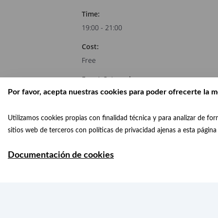
Time:
19:00 - 21:00
Cost:
Free
Event Categories:
Por favor, acepta nuestras cookies para poder ofrecerte la m
Concerts
,
Conciertos
Utilizamos cookies propias con finalidad técnica y para analizar de f
Artistic representation “Fears”. Wor
sitios web de terceros con políticas de privacidad ajenas a esta págin
Oceans Day
Documentación de cookies
Ayuntamiento de Madrid 2026
Protección de datos
Aviso leg