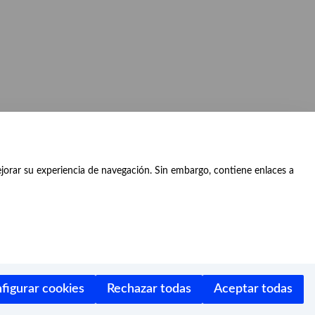
ejorar su experiencia de navegación. Sin embargo, contiene enlaces a
 Prado and the Buen Retiro,
figurar cookies
Rechazar todas
Aceptar todas
Facebook
Twitter
Instagram
Youtube