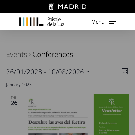
Skip
to
main
Menu
content
Events
Conferences
Vie
26/01/2023
 - 
10/08/2026
Eve
List
Vie
Nav
Select
January 2023
Navi
date.
THU
26