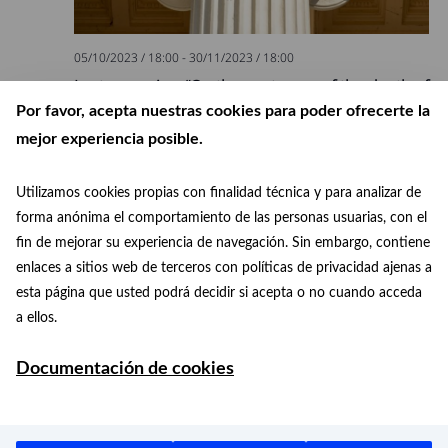
05/10/2023 / 18:00
-
30/11/2023 / 18:00
Lecture series: “On the centenary of the death of
Ricardo Velázquez Bosco (1843-1923)”
Por favor, acepta nuestras cookies para poder ofrecerte la
mejor experiencia posible.
Utilizamos cookies propias con finalidad técnica y para analizar de
Previous
Events
Today
Next
Events
forma anónima el comportamiento de las personas usuarias, con el
fin de mejorar su experiencia de navegación. Sin embargo, contiene
Subscribe to calendar
enlaces a sitios web de terceros con políticas de privacidad ajenas a
esta página que usted podrá decidir si acepta o no cuando acceda
a ellos.
Documentación de cookies
Ayuntamiento de Madrid 2026